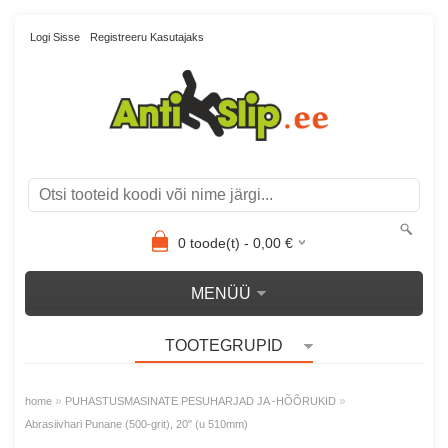
Logi Sisse
Registreeru Kasutajaks
0
toode(t) -
0,00
€
MENÜÜ
TOOTEGRUPID
»
»
home
PUHASTUSMASINATE PESUHARJAD JA -HÕÕRUKID
Abrasiivhari Punane (500-grit), 20" (u 510mm)