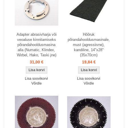
Adapter abrasivharja või
Hõõruk
veoaluse kinnitamiseks
põrandahooldusmasinale,
põrandahooldusmasina
must (agressiivne),
alla (Numatic, Klindex,
kandiline, 14"x28"
Wirbel, Hako, Taski jne)
(35x70cm)
31,00 €
19,84 €
Lisa soovikorvi
Lisa soovikorvi
Võrdle
Võrdle