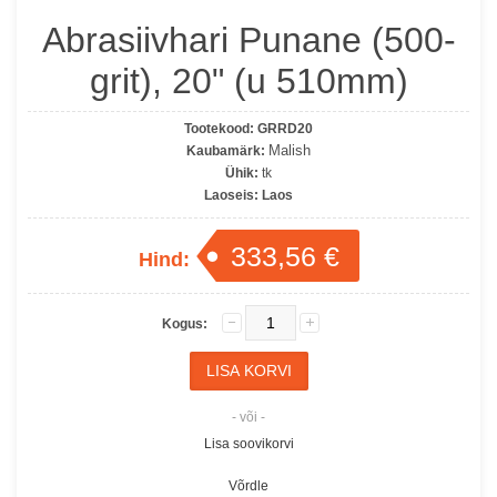
Abrasiivhari Punane (500-
grit), 20" (u 510mm)
Tootekood:
GRRD20
Malish
Kaubamärk:
Ühik:
tk
Laoseis:
Laos
333,56 €
Hind:
Kogus:
- või -
Lisa soovikorvi
Võrdle