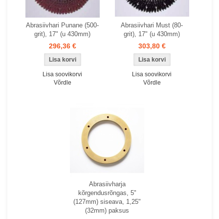
Abrasiivhari Punane (500-
Abrasiivhari Must (80-
grit), 17" (u 430mm)
grit), 17" (u 430mm)
296,36 €
303,80 €
Lisa soovikorvi
Lisa soovikorvi
Võrdle
Võrdle
Abrasiivharja
kõrgendusrõngas, 5"
(127mm) siseava, 1,25"
(32mm) paksus