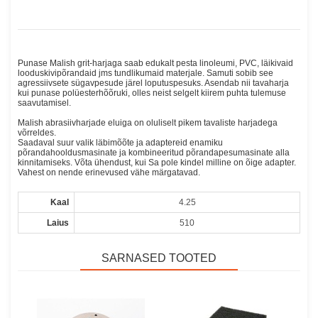
Punase Malish grit-harjaga saab edukalt pesta linoleumi, PVC, läikivaid
looduskivipõrandaid jms tundlikumaid materjale. Samuti sobib see
agressiivsete sügavpesude järel loputuspesuks. Asendab nii tavaharja
kui punase polüesterhõõruki, olles neist selgelt kiirem puhta tulemuse
saavutamisel.
Malish abrasiivharjade eluiga on oluliselt pikem tavaliste harjadega
võrreldes.
Saadaval suur valik läbimõõte ja adaptereid enamiku
põrandahooldusmasinate ja kombineeritud põrandapesumasinate alla
kinnitamiseks. Võta ühendust, kui Sa pole kindel milline on õige adapter.
Vahest on nende erinevused vähe märgatavad.
Kaal
4.25
Laius
510
SARNASED TOOTED