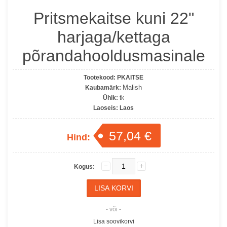
Pritsmekaitse kuni 22"
harjaga/kettaga
põrandahooldusmasinale
Tootekood:
PKAITSE
Malish
Kaubamärk:
Ühik:
tk
Laoseis:
Laos
57,04 €
Hind:
Kogus:
- või -
Lisa soovikorvi