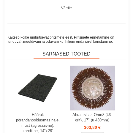
Võrdle
Kaitseb kõike ümbritsevat pritsmete eest. Pritsmete ennetamine on
tunduvalt meeldivam ja odavam kui hiljem enda järel koristamine.
SARNASED TOOTED
Hõõruk
Abrasiivhari Oranž (46-
põrandahooldusmasinale,
grit), 17" (u 430mm)
must (agressiivne),
303,80 €
kandiline, 14"x28"