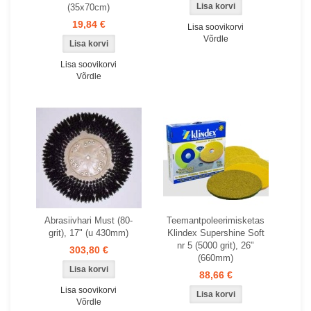
(35x70cm)
19,84 €
Lisa soovikorvi
Võrdle
Lisa soovikorvi
Võrdle
Abrasiivhari Must (80-
Teemantpoleerimisketas
grit), 17" (u 430mm)
Klindex Supershine Soft
nr 5 (5000 grit), 26"
303,80 €
(660mm)
88,66 €
Lisa soovikorvi
Võrdle