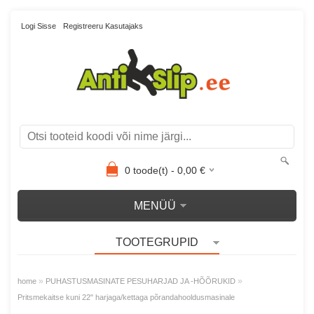
Logi Sisse
Registreeru Kasutajaks
0
toode(t) -
0,00
€
MENÜÜ
TOOTEGRUPID
»
»
home
PUHASTUSMASINATE PESUHARJAD JA -HÕÕRUKID
Pritsmekaitse kuni 22" harjaga/kettaga põrandahooldusmasinale