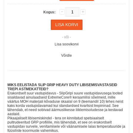
Kogus:
- või -
Lisa soovikorvi
Võrdle
MIKS EELISTADA SLIP GRIP HEAVY DUTY LIBISEMISVASTASEID
TREPI ASTMEKATTEID?
Erakordselt suur vastupidavus - SlipGripi suure vastupidavusega tooted
sisaldavad ainulaadseid ExtremeCore® keraamilisi sõelmeid, mille
väärtus MOH materjali kõvaduse skaalal on 9 (teemandil 10) tehes neist
kaks korda vastupidavamad kui standardsed kvartsist trepininad. See
tähendab, et need sobivad äärmuslikesse liiklemisoludesse ja kestavad
aastaid.
Pikaajaliselt libisemiskindel - tera on kinnitatud spetsiaalselt
pultrudeeritud GRP profiilile, mis tähendab, et see on erakordselt
vastupidav survele, venitamisele või väänamisele laias temperatuuride ja
füüsiliste koormuste vahemikus.