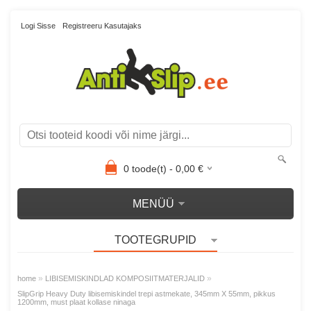
Logi Sisse
Registreeru Kasutajaks
0
toode(t) -
0,00
€
MENÜÜ
TOOTEGRUPID
»
»
home
LIBISEMISKINDLAD KOMPOSIITMATERJALID
SlipGrip Heavy Duty libisemiskindel trepi astmekate, 345mm X 55mm, pikkus
1200mm, must plaat kollase ninaga