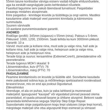
55mm laiune kontrastse värviga esiserv vastab kõigile ehitusnõuetele,
aga ka eeskätt vaegnägijate jaoks kehtestatud nõuetele.
Faasitud tagumine serv pakub täiendavat turvalisust. Paigaldatav
peaaegu mistahes aluspinnale.
Kiire paigaldus - kinnitage kruvide ja tüüblitega ja ongi valmis. Mastiksi
kasutamine aitab materjali veel paremini kinnitada ja käimismüra
summutada.
Suurem värvivalik
10-aastane purunemisvastane garantii.
ANDMED
Ristlõige (profiil): 345mm (sügavus) x 55mm (nina). Paksus u 5-6mm.
Pikkused: 1000, 1200, 1500mm. Saab tellida ka kuni 3000mm pikkust.
Garantii: 10 a
Värvid: must aste ja kollane nina, must aste ja valge nina, hall aste ja
kollane nina, hall aste ja valge nina, helepruun aste ja valge nina,
helepruun aste ja helepruun nina.
Terade tüüp ja suurus: keraamiline (ExtremeCore®), jämedateraline või
peeneteraline.
Terade tugevus MOH’i skaalal: 9
Libisemiskindlus, kuiv (PTV): 76
Libisemiskindlus, märg (PTV): 70
PAIGALDAMINE
Peamine kinnitamisviis on kruvide ja tüüblite abil. Soovitame kasutada
meie pakutavaid sobiva kuju ja mõõtmetega spetsiaalsest roostevabast
terasest kruve, mis on end aja jooksul õigustanud.
Ettevalmistus
Veenduge, et ala on puhas, kuiv ja vaba lahtisest ja murenevast
materjalist. Igasugused “kausjad” või vigastatud pinnad peavad olema
parandatud, et saada piisavalt tasane ja ühtlane aluspind. Betooni saate
parandada kiirkõveneva seguga SlipGrip Step Edge Repair.
Saavutamaks sirge paigaldusjoon kogu trepi ulatuses (sirge trepi korral),
märgistage materjali ühe otsa alguspunkt trepi esimesel ja viimasel