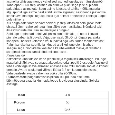
astmel ja tähistage nende vahelised astmed kasutades märgistusnööri.
Tähelepanu! Kui trepi astmed on erineva pikkusega ja te ei plaani
paigaldada astmekatet kogu astme laiuses, ei tohiks mõõta materjali
alguspunkti iga astme peal eraldi astme algusest, sest nõnda jäävad ka
kinnitatava materjali alguspunktid igal astmel erinevasse kohta ja üldpilt
pole nii kena.
Kui paigaldate toote servast servani ja trepi otsas on sein, jätke toote
otsast 2-3mm vahe seinaga ning täitke see mastiksiga. Nõnda ei teki
ilmastikuolude muutumisel materjalis pingeid.
Sobitage trepininad eelnevalt paika kontrollimaks, et need istuvad
pinnale vabalt ja liibuvalt. Vajadusel saab SlipGripi lõigata parajaks
kohapeal, näiteks ketassae või nurklihvijaga kasutades teemantketast.
Palun kandke kaitseprille ja -kindad alati kui tegelete mistahes
saagimisega. Soovitame kasutada ka ühekordset maski, et takistada
saagimistolmu sattumist hindamisteedesse.
Paigaldustöö
Astmekate kinnitatakse kahe (eesmise ja tagumise) kruvireaga. Puurige
materjalist läbi avad suunaga altpoolt (siledalt poolt) ülespoole. Vastupidi
tehes võib tegelik ava abrasiivi ebatasasuse tõttu sattuda soovitud kohast
eemale. Avade asukohad võiksid jääda 3-8 cm kaugusele otstest.
Vahepealsete avade vahemaa võiks olla 20-30cm.
Puitastmetele
paigaldamiseks piisab, kui puurida ette 3mm
läbimõõduga avad ja kinnitada toode kruvidega aluspinda. Selleks
asetage
Kaal
4.8
Kõrgus
55
Laius
345