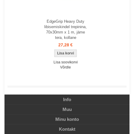
EdgeGrip Heavy Duty
libisemiskindel trepinina,
70x30mm x 1 m, jäme
tera, kollane
27,28 €
Lisa soovikorvi
Võrdle
Info
Muu
Minu konto
Kontakt