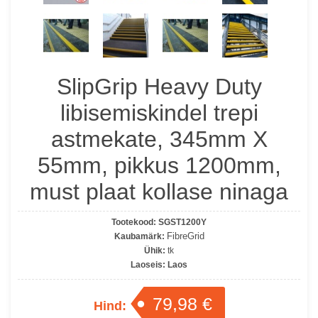
SlipGrip Heavy Duty
libisemiskindel trepi
astmekate, 345mm X
55mm, pikkus 1200mm,
must plaat kollase ninaga
Tootekood:
SGST1200Y
FibreGrid
Kaubamärk:
Ühik:
tk
Laoseis:
Laos
79,98 €
Hind: